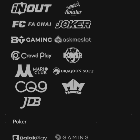
Poker