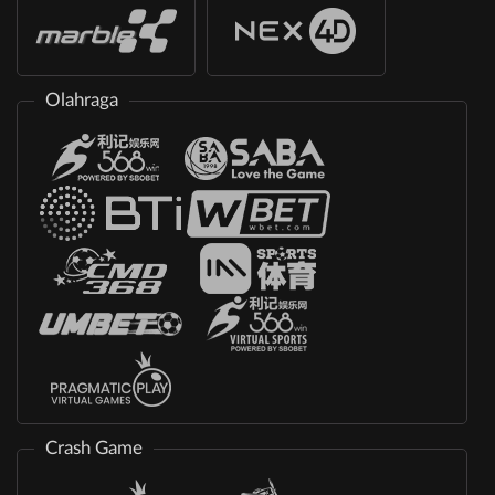
Olahraga
Crash Game