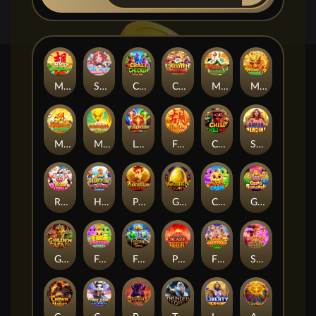
MAHJONG WINS
Starlight Princess 2000
Crazy Chicken
Caishen Mahjong: Triple Luck
Mahjong Fortune 2: Dragon Riches
Mahjong Fortune 3
MAHJONG FORTUNE
MAHJONG BONUS
Lotus Lanterns: Dragon's Fortune
Fortune Mahjong
Chili Chili Hot
SUPER HEROINE
RICH PIGGIES
Huffin’ And Puffin’ Rising
Phoenix Link - Collection
GOLDEN DRAGON EGG
Clucky Cash
Gems Bonanza
GOLDEN FAFAFA
Farm Fortune Wheel
Feeding Time
Pompeii’s Blaze 1000
FIVE BLESSINGS ARRIVE
Skeleton Thief