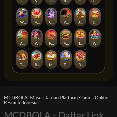
Treasure Train Deluxe
SNAPPY CARNIVAL
Thor's Hammer
RHINO LEGEND
Road to Glory
LORD OF THE GODS
WICKED RICHES
VEGAS CASH LINK
Cocktail City
King Kong Treasure
JUNGLE ROAR
Dancing Golden Drums
ANGELVSDEVIL SEA DUEL
Wicked Wins: Crystals
Pompeil Blaze
AZTLAN GEMS3
Triple Supreme Xtreme Treasure
WICKED FORTUNE
THE GREAT FIREFIGHTER
BUILDER'S FRENZY
MASTER CHEF FRENZY
The Halloween Rascal
Devil’s Frenzy
MCDBOLA: Masuk Tautan Platform Games Online
Resmi Indonesia
MCDBOLA - Daftar Link