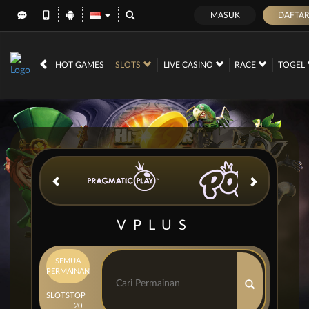
MASUK
DAFTA
IDR
12,663,438,
HOT GAMES
SLOTS
LIVE CASINO
RACE
TOGEL
VPLUS
SEMUA
PERMAINAN
SLOTS
TOP
20