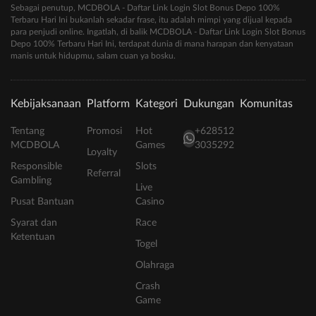
Sebagai penutup, MCDBOLA - Daftar Link Login Slot Bonus Depo 100%
Terbaru Hari Ini bukanlah sekadar frase, itu adalah mimpi yang dijual kepada
para penjudi online. Ingatlah, di balik MCDBOLA - Daftar Link Login Slot Bonus
Depo 100% Terbaru Hari Ini, terdapat dunia di mana harapan dan kenyataan
manis untuk hidupmu, salam cuan ya bosku.
Kebijaksanaan
Platform
Kategori
Dukungan
Komunitas
Tentang
Promosi
Hot
+628512
MCDBOLA
Games
3035292
Loyalty
Responsible
Slots
Referral
Gambling
Live
Pusat Bantuan
Casino
Syarat dan
Race
Ketentuan
Togel
Olahraga
Crash
Game