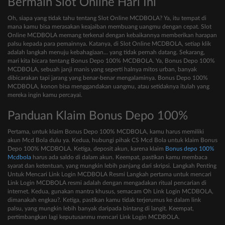
Bermain Slot Online Hari Ini
Oh, siapa yang tidak tahu tentang Slot Online MCDBOLA? Ya, itu tempat di
mana kamu bisa merasakan keajaiban membuang uangmu dengan cepat. Slot
Online MCDBOLA memang terkenal dengan kebaikannya memberikan harapan
palsu kepada para pemainnya. Katanya, di Slot Online MCDBOLA, setiap klik
adalah langkah menuju kebahagiaan... yang tidak pernah datang. Sekarang,
mari kita bicara tentang Bonus Depo 100% MCDBOLA. Ya, Bonus Depo 100%
MCDBOLA, sebuah janji manis yang seperti halnya mitos urban, banyak
dibicarakan tapi jarang yang benar-benar mengalaminya. Bonus Depo 100%
MCDBOLA, konon bisa menggandakan uangmu, atau setidaknya itulah yang
mereka ingin kamu percayai.
Panduan Klaim Bonus Depo 100%
Pertama, untuk klaim Bonus Depo 100% MCDBOLA, kamu harus memiliki
akun Mcd Bola dulu ya. Kedua, hubungi pihak CS Mcd Bola untuk klaim Bonus
Depo 100% MCDBOLA. Ketiga, deposit akun, karena klaim
Bonus depo 100%
Mcdbola
harus ada saldo di dalam akun. Keempat, pastikan kamu membaca
syarat dan ketentuan, yang mungkin lebih panjang dari skripsi. Langkah Penting
Untuk Mencari Link Login MCDBOLA Resmi Langkah pertama untuk mencari
Link Login MCDBOLA resmi adalah dengan mengadakan ritual pencarian di
internet. Kedua, gunakan mantra khusus, semacam Oh Link Login MCDBOLA,
dimanakah engkau?. Ketiga, pastikan kamu tidak terjerumus ke dalam link
palsu, yang mungkin lebih banyak daripada bintang di langit. Keempat,
pertimbangkan lagi keputusanmu mencari Link Login MCDBOLA.