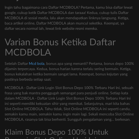
Ingin tahu bagaimana cara Daftar MCDBOLA? Pertama, kamu bisa daftar lewat
google, cukup ketik Daftar MCDBOLA dan taraaa! Kedua, cukup tulis Daftar
MCDBOLA di sosial media, lalu akan mendapatkan linknya langsung. Ketiga,
baca artikel online, Daftar MCDBOLA akan muncul seketika. Keempat, ya
daftar secara normal lah, lewat link website resmi mereka.
Varian Bonus Ketika Daftar
MCDBOLA
Setelah Daftar
Mcd bola
, bonus apa yang menanti? Pertama, bonus depo 100%
dijamin terpercaya. Kedua, bonus harian karena terlalu sering bermain. Ketiga,
bonus kekalahan ketika bermain sangat lama. Keempat, bonus kejutan yang
pastinya berbeda setiap saat.
MCDBOLA - Daftar Link Login Slot Bonus Depo 100% Terbaru Hari Ini, sebuah
frasa yang bak mantra penggugah semangat para penjudi online. Setiap kata
dalam MCDBOLA - Daftar Link Login Slot Bonus Depo 100% Terbaru Hari Ini
ini seperti memiliki kekuatan sihir yang memikat. Selanjutnya, mari kita bahas
Slot Online MCDBOLA. Tahu tidak, Slot Online MCDBOLA ini seperti candu,
semakin kamu main, semakin kamu ingin main lagi. Sekali mencoba Slot Online
MCDBOLA, rasanya tak bisa berhenti. Sungguh pengalaman yang... berkesan.
Klaim Bonus Depo 100% Untuk