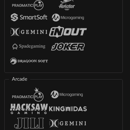
Arcade