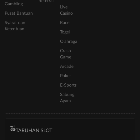
Referral
Gambling
Live
Pusat Bantuan
Casino
Syarat dan
Race
Ketentuan
Togel
Olahraga
Crash
Game
Arcade
Poker
E-Sports
Sabung
Ayam
TARUHAN SLOT