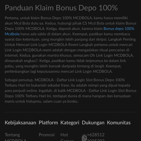
Panduan Klaim Bonus Depo 100%
Pertama, untuk klaim Bonus Depo 100% MCDBOLA, kamu harus memiliki
akun Mcd Bola dulu ya. Kedua, hubungi pihak CS Mcd Bola untuk klaim Bonus
Depo 100% MCDBOLA. Ketiga, deposit akun, karena klaim
Bonus depo 100%
Mcdbola
harus ada saldo di dalam akun. Keempat, pastikan kamu membaca
syarat dan ketentuan, yang mungkin lebih panjang dari skripsi. Langkah Penting
Untuk Mencari Link Login MCDBOLA Resmi Langkah pertama untuk mencari
Link Login MCDBOLA resmi adalah dengan mengadakan ritual pencarian di
internet. Kedua, gunakan mantra khusus, semacam Oh Link Login MCDBOLA,
dimanakah engkau?. Ketiga, pastikan kamu tidak terjerumus ke dalam link
palsu, yang mungkin lebih banyak daripada bintang di langit. Keempat,
pertimbangkan lagi keputusanmu mencari Link Login MCDBOLA.
Sebagai penutup, MCDBOLA - Daftar Link Login Slot Bonus Depo 100%
Terbaru Hari Ini bukanlah sekadar frase, itu adalah mimpi yang dijual kepada
para penjudi online. Ingatlah, di balik MCDBOLA - Daftar Link Login Slot Bonus
Depo 100% Terbaru Hari Ini, terdapat dunia di mana harapan dan kenyataan
manis untuk hidupmu, salam cuan ya bosku.
Kebijaksanaan
Platform
Kategori
Dukungan
Komunitas
Tentang
Promosi
Hot
+628512