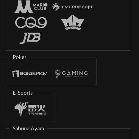
Poker
E-Sports
Sabung Ayam