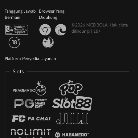
Tanggung Jawab
Browser Yang
Bermain
Didukung
©2026 MCDBOLA. Hak cipta
dilindungi | 18+
Platform Penyedia Layanan
Slots