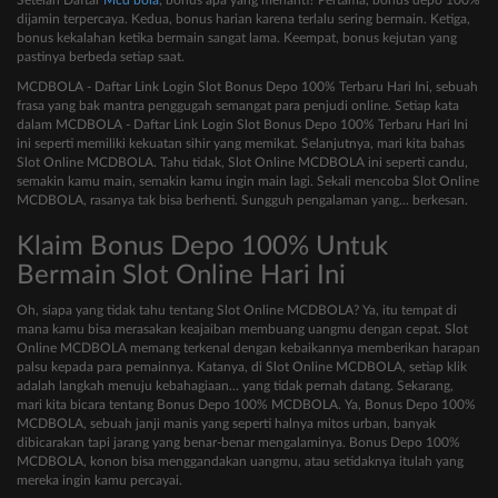
dijamin terpercaya. Kedua, bonus harian karena terlalu sering bermain. Ketiga,
bonus kekalahan ketika bermain sangat lama. Keempat, bonus kejutan yang
pastinya berbeda setiap saat.
MCDBOLA - Daftar Link Login Slot Bonus Depo 100% Terbaru Hari Ini, sebuah
frasa yang bak mantra penggugah semangat para penjudi online. Setiap kata
dalam MCDBOLA - Daftar Link Login Slot Bonus Depo 100% Terbaru Hari Ini
ini seperti memiliki kekuatan sihir yang memikat. Selanjutnya, mari kita bahas
Slot Online MCDBOLA. Tahu tidak, Slot Online MCDBOLA ini seperti candu,
semakin kamu main, semakin kamu ingin main lagi. Sekali mencoba Slot Online
MCDBOLA, rasanya tak bisa berhenti. Sungguh pengalaman yang... berkesan.
Klaim Bonus Depo 100% Untuk
Bermain Slot Online Hari Ini
Oh, siapa yang tidak tahu tentang Slot Online MCDBOLA? Ya, itu tempat di
mana kamu bisa merasakan keajaiban membuang uangmu dengan cepat. Slot
Online MCDBOLA memang terkenal dengan kebaikannya memberikan harapan
palsu kepada para pemainnya. Katanya, di Slot Online MCDBOLA, setiap klik
adalah langkah menuju kebahagiaan... yang tidak pernah datang. Sekarang,
mari kita bicara tentang Bonus Depo 100% MCDBOLA. Ya, Bonus Depo 100%
MCDBOLA, sebuah janji manis yang seperti halnya mitos urban, banyak
dibicarakan tapi jarang yang benar-benar mengalaminya. Bonus Depo 100%
MCDBOLA, konon bisa menggandakan uangmu, atau setidaknya itulah yang
mereka ingin kamu percayai.