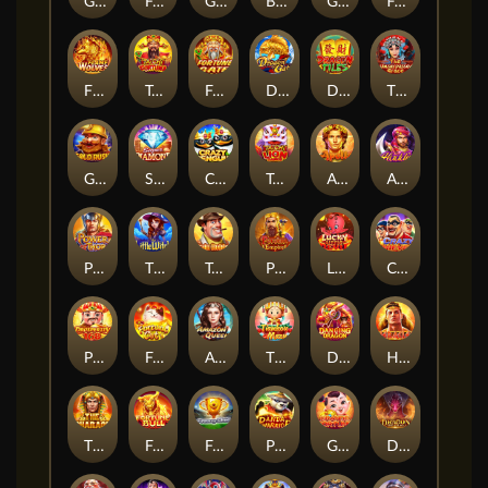
Golden Wuzetian
Fafafa
Great Wealth
Blossom of Fortune
God Of Fortune
Fortune Koi
Flame Wolves
Taichi Fortuna
Fortune Gate
Dragon Gate
Dragon Tiles
The Unsurpassed Grace
Gold Rush
Super Diamond
Crazy Penguin
Taichi Lion Dance
Apollo
Aladdin
Power Of Thor
The LIttle Witch
Train Robber
Persian Empire
Lucky Little Devil
Crazy Thieves
Prosperity 168
Fortune Cat
Amazon Queen
Tianhou Mazu
Dancing Dragon
Heracles
The Pharaoh
Fortune Bull
Frenzyshot
Panda Warrior
Grande Fortune
Dragon Treasure