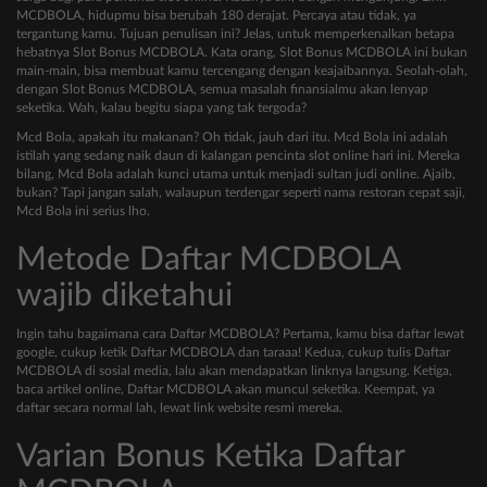
MCDBOLA, hidupmu bisa berubah 180 derajat. Percaya atau tidak, ya
tergantung kamu. Tujuan penulisan ini? Jelas, untuk memperkenalkan betapa
hebatnya Slot Bonus MCDBOLA. Kata orang, Slot Bonus MCDBOLA ini bukan
main-main, bisa membuat kamu tercengang dengan keajaibannya. Seolah-olah,
dengan Slot Bonus MCDBOLA, semua masalah finansialmu akan lenyap
seketika. Wah, kalau begitu siapa yang tak tergoda?
Mcd Bola, apakah itu makanan? Oh tidak, jauh dari itu. Mcd Bola ini adalah
istilah yang sedang naik daun di kalangan pencinta slot online hari ini. Mereka
bilang, Mcd Bola adalah kunci utama untuk menjadi sultan judi online. Ajaib,
bukan? Tapi jangan salah, walaupun terdengar seperti nama restoran cepat saji,
Mcd Bola ini serius lho.
Metode Daftar MCDBOLA
wajib diketahui
Ingin tahu bagaimana cara Daftar MCDBOLA? Pertama, kamu bisa daftar lewat
google, cukup ketik Daftar MCDBOLA dan taraaa! Kedua, cukup tulis Daftar
MCDBOLA di sosial media, lalu akan mendapatkan linknya langsung. Ketiga,
baca artikel online, Daftar MCDBOLA akan muncul seketika. Keempat, ya
daftar secara normal lah, lewat link website resmi mereka.
Varian Bonus Ketika Daftar