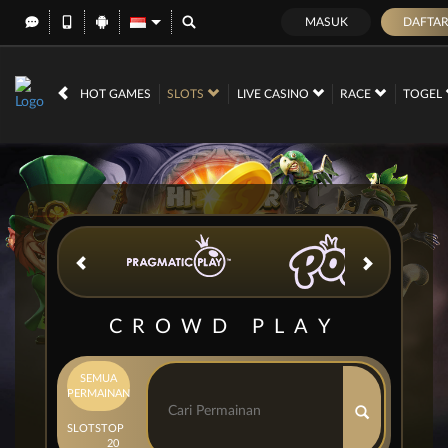
MASUK
DAFTA
IDR
12,670,438,
HOT GAMES
SLOTS
LIVE CASINO
RACE
TOGEL
CROWD PLAY
SEMUA
PERMAINAN
SLOTS
TOP
20