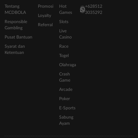
Tentang
Promosi
Hot
+628512
MCDBOLA
Games
3035292
Loyalty
Responsible
Slots
Referral
Gambling
Live
Pusat Bantuan
Casino
Syarat dan
Race
Ketentuan
Togel
Olahraga
Crash
Game
Arcade
Poker
E-Sports
Sabung
Ayam