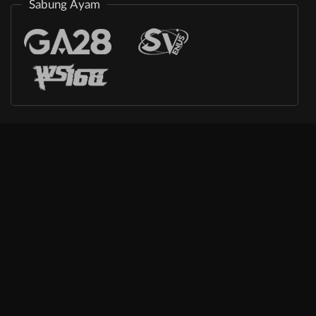
Sabung Ayam