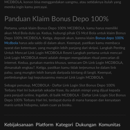
MCDBOLA, konon bisa menggandakan uangmu, atau setidaknya itulah yang
mereka ingin kamu percayai.
Panduan Klaim Bonus Depo 100%
Pertama, untuk klaim Bonus Depo 100% MCDBOLA, kamu harus memiliki
akun Mcd Bola dulu ya. Kedua, hubungi pihak CS Mcd Bola untuk klaim Bonus
Depo 100% MCDBOLA. Ketiga, deposit akun, karena klaim
Bonus depo 100%
Mcdbola
harus ada saldo di dalam akun. Keempat, pastikan kamu membaca
syarat dan ketentuan, yang mungkin lebih panjang dari skripsi. Langkah Penting
Untuk Mencari Link Login MCDBOLA Resmi Langkah pertama untuk mencari
Link Login MCDBOLA resmi adalah dengan mengadakan ritual pencarian di
internet. Kedua, gunakan mantra khusus, semacam Oh Link Login MCDBOLA,
dimanakah engkau?. Ketiga, pastikan kamu tidak terjerumus ke dalam link
palsu, yang mungkin lebih banyak daripada bintang di langit. Keempat,
pertimbangkan lagi keputusanmu mencari Link Login MCDBOLA.
Sebagai penutup, MCDBOLA - Daftar Link Login Slot Bonus Depo 100%
Terbaru Hari Ini bukanlah sekadar frase, itu adalah mimpi yang dijual kepada
para penjudi online. Ingatlah, di balik MCDBOLA - Daftar Link Login Slot Bonus
Depo 100% Terbaru Hari Ini, terdapat dunia di mana harapan dan kenyataan
manis untuk hidupmu, salam cuan ya bosku.
Kebijaksanaan
Platform
Kategori
Dukungan
Komunitas