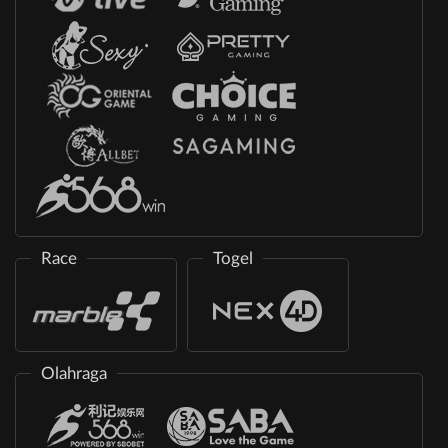
Race
Togel
Olahraga