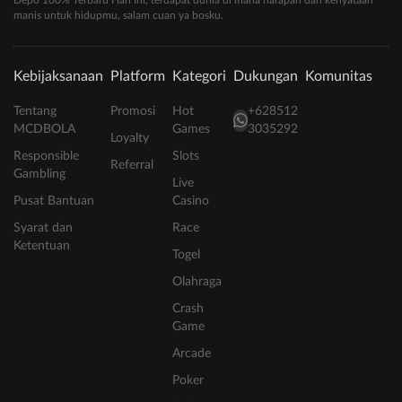
Depo 100% Terbaru Hari Ini, terdapat dunia di mana harapan dan kenyataan
manis untuk hidupmu, salam cuan ya bosku.
Kebijaksanaan
Platform
Kategori
Dukungan
Komunitas
Tentang
Promosi
Hot
+628512
MCDBOLA
Games
3035292
Loyalty
Responsible
Slots
Referral
Gambling
Live
Pusat Bantuan
Casino
Syarat dan
Race
Ketentuan
Togel
Olahraga
Crash
Game
Arcade
Poker