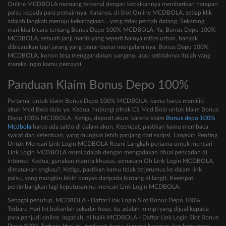
Online MCDBOLA memang terkenal dengan kebaikannya memberikan harapan
palsu kepada para pemainnya. Katanya, di Slot Online MCDBOLA, setiap klik
adalah langkah menuju kebahagiaan... yang tidak pernah datang. Sekarang,
mari kita bicara tentang Bonus Depo 100% MCDBOLA. Ya, Bonus Depo 100%
MCDBOLA, sebuah janji manis yang seperti halnya mitos urban, banyak
dibicarakan tapi jarang yang benar-benar mengalaminya. Bonus Depo 100%
MCDBOLA, konon bisa menggandakan uangmu, atau setidaknya itulah yang
mereka ingin kamu percayai.
Panduan Klaim Bonus Depo 100%
Pertama, untuk klaim Bonus Depo 100% MCDBOLA, kamu harus memiliki
akun Mcd Bola dulu ya. Kedua, hubungi pihak CS Mcd Bola untuk klaim Bonus
Depo 100% MCDBOLA. Ketiga, deposit akun, karena klaim
Bonus depo 100%
Mcdbola
harus ada saldo di dalam akun. Keempat, pastikan kamu membaca
syarat dan ketentuan, yang mungkin lebih panjang dari skripsi. Langkah Penting
Untuk Mencari Link Login MCDBOLA Resmi Langkah pertama untuk mencari
Link Login MCDBOLA resmi adalah dengan mengadakan ritual pencarian di
internet. Kedua, gunakan mantra khusus, semacam Oh Link Login MCDBOLA,
dimanakah engkau?. Ketiga, pastikan kamu tidak terjerumus ke dalam link
palsu, yang mungkin lebih banyak daripada bintang di langit. Keempat,
pertimbangkan lagi keputusanmu mencari Link Login MCDBOLA.
Sebagai penutup, MCDBOLA - Daftar Link Login Slot Bonus Depo 100%
Terbaru Hari Ini bukanlah sekadar frase, itu adalah mimpi yang dijual kepada
para penjudi online. Ingatlah, di balik MCDBOLA - Daftar Link Login Slot Bonus