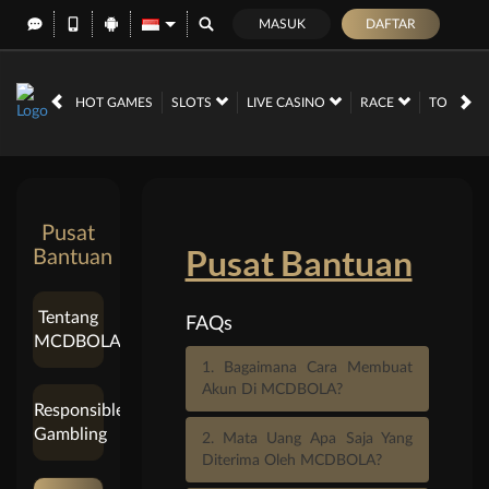
MASUK
DAFTAR
HOT GAMES
SLOTS
LIVE CASINO
RACE
TOGEL
Pusat
Pusat Bantuan
Bantuan
Tentang
FAQs
MCDBOLA
1. Bagaimana Cara Membuat
Akun Di MCDBOLA?
Responsible
Gambling
2. Mata Uang Apa Saja Yang
Diterima Oleh MCDBOLA?