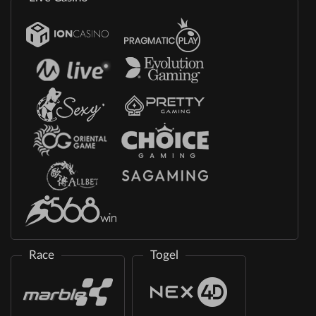
Race
Togel