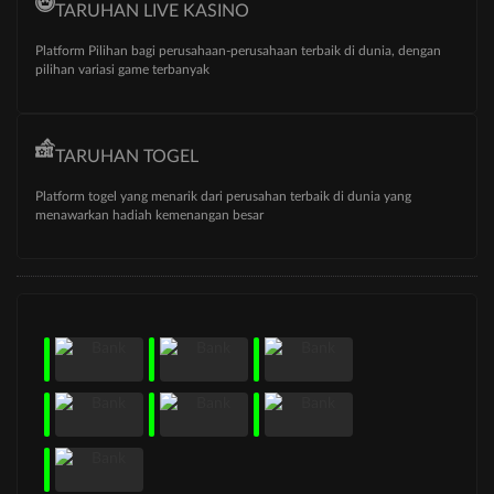
TARUHAN LIVE KASINO
Platform Pilihan bagi perusahaan-perusahaan terbaik di dunia, dengan
pilihan variasi game terbanyak
TARUHAN TOGEL
Platform togel yang menarik dari perusahan terbaik di dunia yang
menawarkan hadiah kemenangan besar