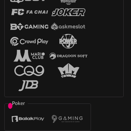
Poker