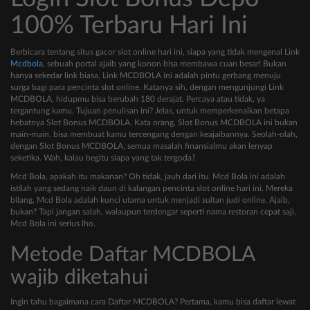
100% Terbaru Hari Ini
Berbicara tentang situs gacor slot online hari ini, siapa yang tidak mengenal Link
Mcdbola
, sebuah portal ajaib yang konon bisa membawa cuan besar! Bukan
hanya sekedar link biasa, Link MCDBOLA ini adalah pintu gerbang menuju
surga bagi para pencinta slot online. Katanya sih, dengan mengunjungi Link
MCDBOLA, hidupmu bisa berubah 180 derajat. Percaya atau tidak, ya
tergantung kamu. Tujuan penulisan ini? Jelas, untuk memperkenalkan betapa
hebatnya Slot Bonus MCDBOLA. Kata orang, Slot Bonus MCDBOLA ini bukan
main-main, bisa membuat kamu tercengang dengan keajaibannya. Seolah-olah,
dengan Slot Bonus MCDBOLA, semua masalah finansialmu akan lenyap
seketika. Wah, kalau begitu siapa yang tak tergoda?
Mcd Bola, apakah itu makanan? Oh tidak, jauh dari itu. Mcd Bola ini adalah
istilah yang sedang naik daun di kalangan pencinta slot online hari ini. Mereka
bilang, Mcd Bola adalah kunci utama untuk menjadi sultan judi online. Ajaib,
bukan? Tapi jangan salah, walaupun terdengar seperti nama restoran cepat saji,
Mcd Bola ini serius lho.
Metode Daftar MCDBOLA
wajib diketahui
Ingin tahu bagaimana cara Daftar MCDBOLA? Pertama, kamu bisa daftar lewat