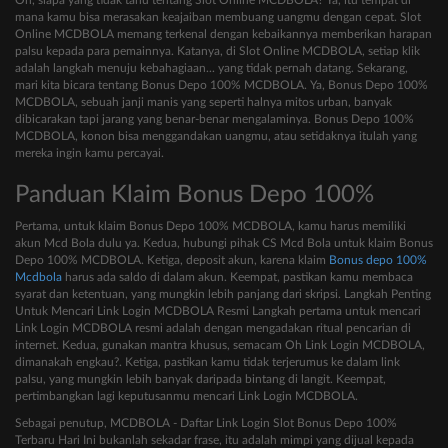
Oh, siapa yang tidak tahu tentang Slot Online MCDBOLA? Ya, itu tempat di
mana kamu bisa merasakan keajaiban membuang uangmu dengan cepat. Slot
Online MCDBOLA memang terkenal dengan kebaikannya memberikan harapan
palsu kepada para pemainnya. Katanya, di Slot Online MCDBOLA, setiap klik
adalah langkah menuju kebahagiaan... yang tidak pernah datang. Sekarang,
mari kita bicara tentang Bonus Depo 100% MCDBOLA. Ya, Bonus Depo 100%
MCDBOLA, sebuah janji manis yang seperti halnya mitos urban, banyak
dibicarakan tapi jarang yang benar-benar mengalaminya. Bonus Depo 100%
MCDBOLA, konon bisa menggandakan uangmu, atau setidaknya itulah yang
mereka ingin kamu percayai.
Panduan Klaim Bonus Depo 100%
Pertama, untuk klaim Bonus Depo 100% MCDBOLA, kamu harus memiliki
akun Mcd Bola dulu ya. Kedua, hubungi pihak CS Mcd Bola untuk klaim Bonus
Depo 100% MCDBOLA. Ketiga, deposit akun, karena klaim
Bonus depo 100%
Mcdbola
harus ada saldo di dalam akun. Keempat, pastikan kamu membaca
syarat dan ketentuan, yang mungkin lebih panjang dari skripsi. Langkah Penting
Untuk Mencari Link Login MCDBOLA Resmi Langkah pertama untuk mencari
Link Login MCDBOLA resmi adalah dengan mengadakan ritual pencarian di
internet. Kedua, gunakan mantra khusus, semacam Oh Link Login MCDBOLA,
dimanakah engkau?. Ketiga, pastikan kamu tidak terjerumus ke dalam link
palsu, yang mungkin lebih banyak daripada bintang di langit. Keempat,
pertimbangkan lagi keputusanmu mencari Link Login MCDBOLA.
Sebagai penutup, MCDBOLA - Daftar Link Login Slot Bonus Depo 100%
Terbaru Hari Ini bukanlah sekadar frase, itu adalah mimpi yang dijual kepada