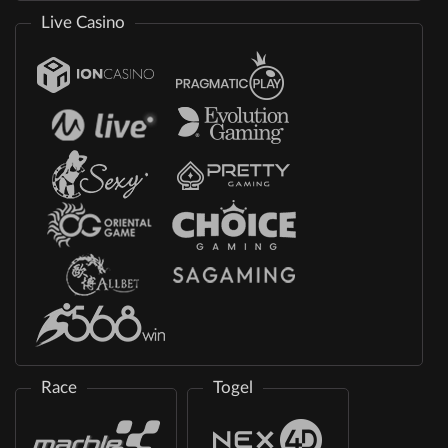
Live Casino
Race
Togel