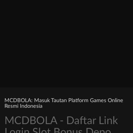
MCDBOLA: Masuk Tautan Platform Games Online
Resmi Indonesia
MCDBOLA - Daftar Link
Login Slot Bonus Depo