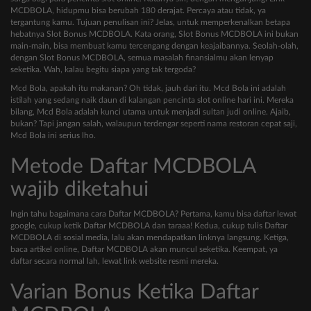
MCDBOLA, hidupmu bisa berubah 180 derajat. Percaya atau tidak, ya
tergantung kamu. Tujuan penulisan ini? Jelas, untuk memperkenalkan betapa
hebatnya Slot Bonus MCDBOLA. Kata orang, Slot Bonus MCDBOLA ini bukan
main-main, bisa membuat kamu tercengang dengan keajaibannya. Seolah-olah,
dengan Slot Bonus MCDBOLA, semua masalah finansialmu akan lenyap
seketika. Wah, kalau begitu siapa yang tak tergoda?
Mcd Bola, apakah itu makanan? Oh tidak, jauh dari itu. Mcd Bola ini adalah
istilah yang sedang naik daun di kalangan pencinta slot online hari ini. Mereka
bilang, Mcd Bola adalah kunci utama untuk menjadi sultan judi online. Ajaib,
bukan? Tapi jangan salah, walaupun terdengar seperti nama restoran cepat saji,
Mcd Bola ini serius lho.
Metode Daftar MCDBOLA
wajib diketahui
Ingin tahu bagaimana cara Daftar MCDBOLA? Pertama, kamu bisa daftar lewat
google, cukup ketik Daftar MCDBOLA dan taraaa! Kedua, cukup tulis Daftar
MCDBOLA di sosial media, lalu akan mendapatkan linknya langsung. Ketiga,
baca artikel online, Daftar MCDBOLA akan muncul seketika. Keempat, ya
daftar secara normal lah, lewat link website resmi mereka.
Varian Bonus Ketika Daftar