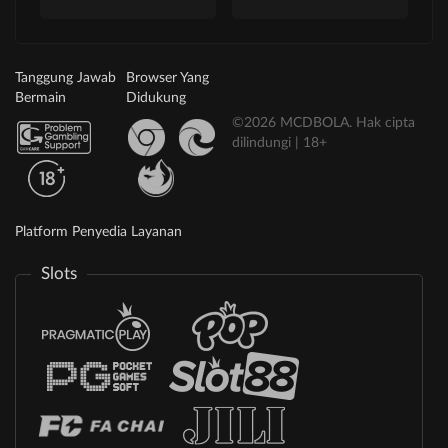
Tanggung Jawab
Browser Yang
Bermain
Didukung
©2026 MCDBOLA. Hak cipta
dilindungi | 18+
Platform Penyedia Layanan
Slots