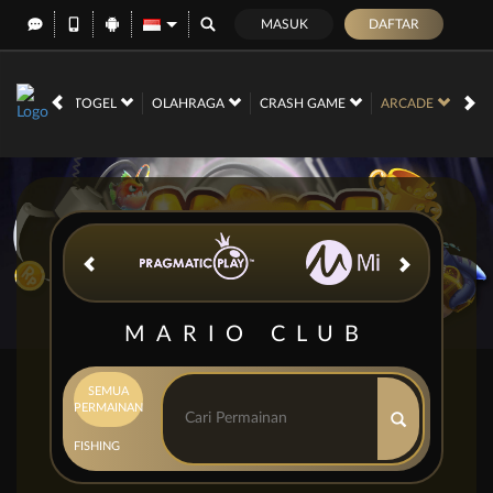
MASUK
DAFTAR
RACE
TOGEL
OLAHRAGA
CRASH GAME
ARCADE
PO
MARIO CLUB
SEMUA
PERMAINAN
FISHING