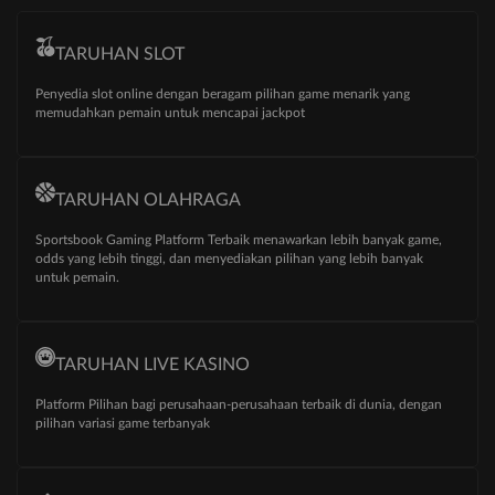
TARUHAN SLOT
Penyedia slot online dengan beragam pilihan game menarik yang
memudahkan pemain untuk mencapai jackpot
TARUHAN OLAHRAGA
Sportsbook Gaming Platform Terbaik menawarkan lebih banyak game,
odds yang lebih tinggi, dan menyediakan pilihan yang lebih banyak
untuk pemain.
TARUHAN LIVE KASINO
Platform Pilihan bagi perusahaan-perusahaan terbaik di dunia, dengan
pilihan variasi game terbanyak