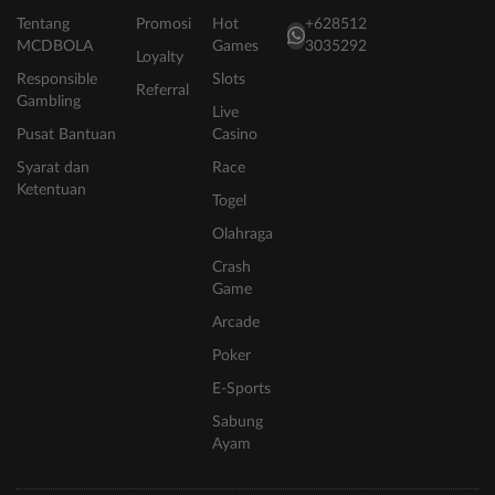
Tentang
Promosi
Hot
+628512
MCDBOLA
Games
3035292
Loyalty
Responsible
Slots
Referral
Gambling
Live
Pusat Bantuan
Casino
Syarat dan
Race
Ketentuan
Togel
Olahraga
Crash
Game
Arcade
Poker
E-Sports
Sabung
Ayam