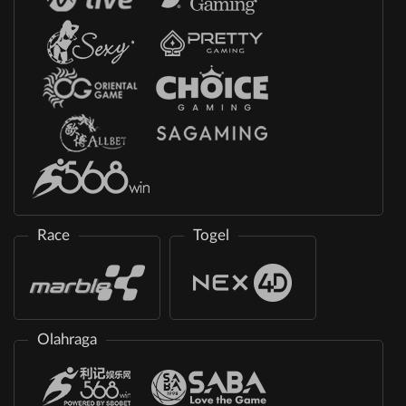
Race
Togel
Olahraga