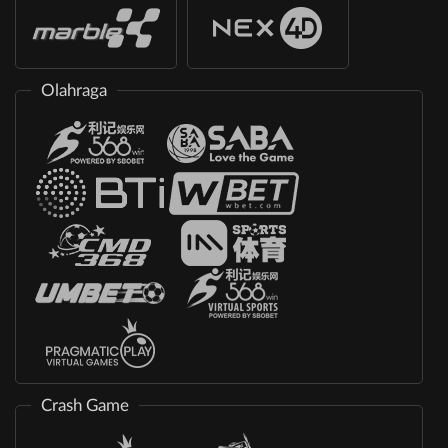
Olahraga
Crash Game