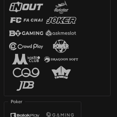
Poker