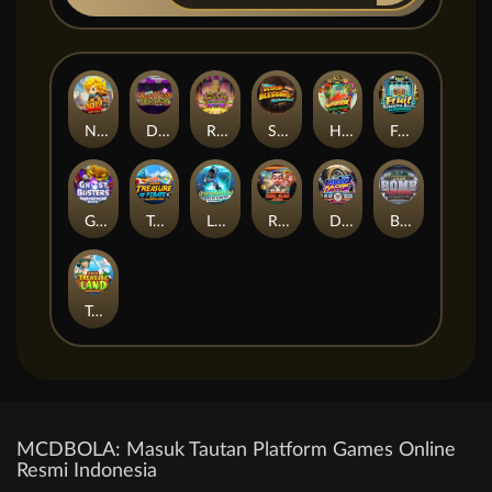
Nova Crash : The Legends of Power
Dart Fest
Ring of Hopeful
Scoop Blessing
Horse Racing
Fruit Roulette Slots
Ghost Busters
Treasure of Pirate
Lagend of Shooter
Real Slap
Drop Racing
Bomb Defusal
Treasure Land
MCDBOLA: Masuk Tautan Platform Games Online
Resmi Indonesia