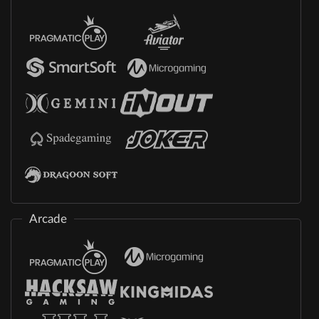
Arcade