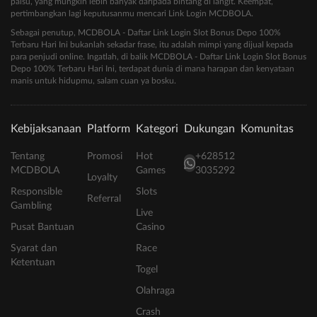
palsu, yang mungkin lebih banyak daripada bintang di langit. Keempat,
pertimbangkan lagi keputusanmu mencari Link Login MCDBOLA.
Sebagai penutup, MCDBOLA - Daftar Link Login Slot Bonus Depo 100%
Terbaru Hari Ini bukanlah sekadar frase, itu adalah mimpi yang dijual kepada
para penjudi online. Ingatlah, di balik MCDBOLA - Daftar Link Login Slot Bonus
Depo 100% Terbaru Hari Ini, terdapat dunia di mana harapan dan kenyataan
manis untuk hidupmu, salam cuan ya bosku.
Kebijaksanaan
Platform
Kategori
Dukungan
Komunitas
Tentang
Promosi
Hot
+628512
MCDBOLA
Games
3035292
Loyalty
Responsible
Slots
Referral
Gambling
Live
Pusat Bantuan
Casino
Syarat dan
Race
Ketentuan
Togel
Olahraga
Crash