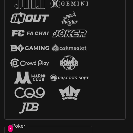
Poker