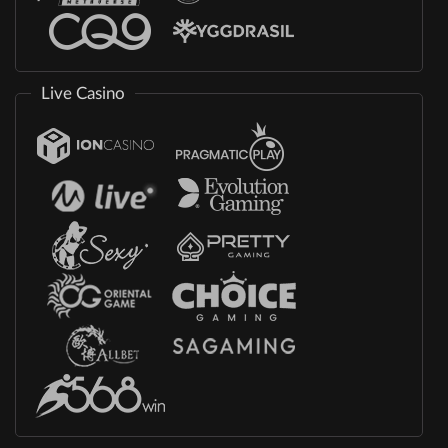
Live Casino