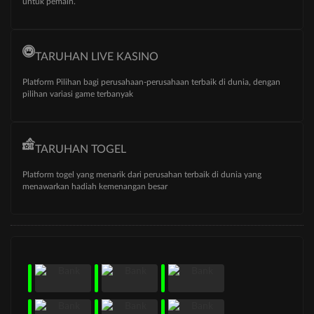
untuk pemain.
TARUHAN LIVE KASINO
Platform Pilihan bagi perusahaan-perusahaan terbaik di dunia, dengan
pilihan variasi game terbanyak
TARUHAN TOGEL
Platform togel yang menarik dari perusahan terbaik di dunia yang
menawarkan hadiah kemenangan besar